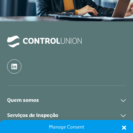
Quem somos
Quem somos
Serviços de Inspeção
Indústrias
Manage Consent
Sobre o serviço
Serviços de certificação