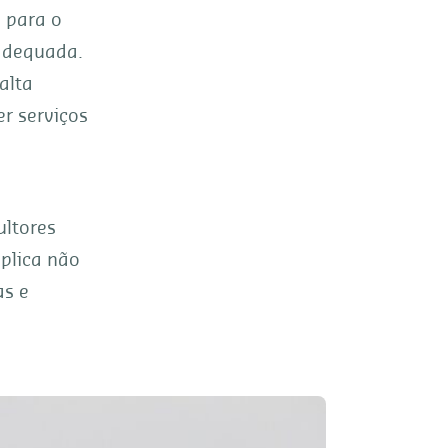
 para o
adequada.
alta
r serviços
ultores
aplica não
s e