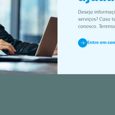
Deseja informaç
serviços? Caso 
conosco. Teremo
Entre em con