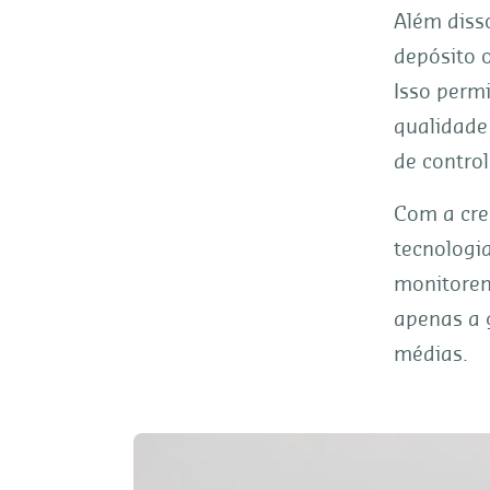
Além diss
depósito 
Isso perm
qualidade
de control
Com a cre
tecnologia
monitorem 
apenas a 
médias.