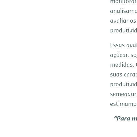
monitoram
analisamo
avaliar os
produtivid
Essas aval
açúcar, so
medidas. 
suas carac
produtivi
semeadura 
estimamos
“Para m