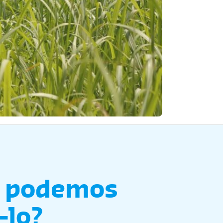
 podemos
-lo?