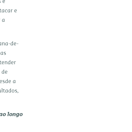
 e
tacar e
 a
cana-de-
eas
tender
o de
esde a
ultados,
ao longo