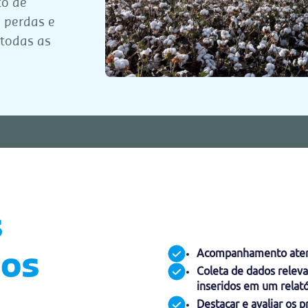
to de
 perdas e
 todas as
s
Acompanhamento atent
ços
Coleta de dados relevan
inseridos em um relatór
Destacar e avaliar os 