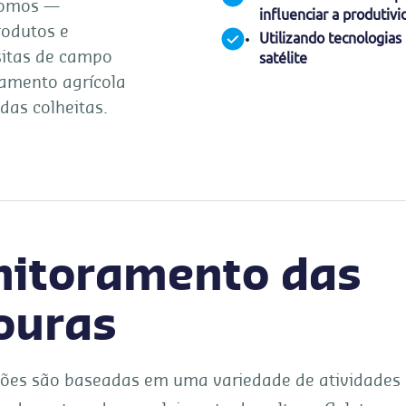
nomos —
influenciar a produtivi
rodutos e
Utilizando tecnologia
sitas de campo
satélite
amento agrícola
das colheitas.
itoramento das
ouras
ções são baseadas em uma variedade de atividades