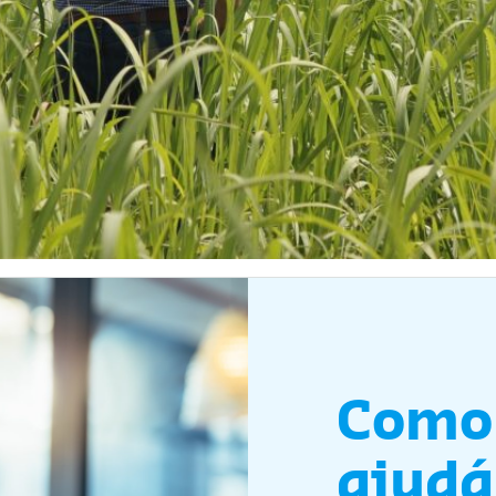
Como
ajudá